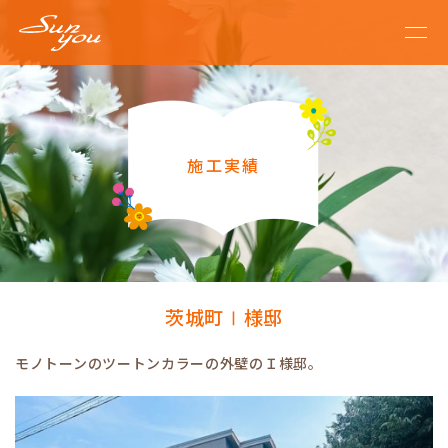
施工実績
茨城町Ⅰ様邸
モノトーンのツートンカラーの外壁のＩ様邸。